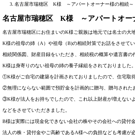
名古屋市瑞穂区 K様 ～アパートオーナー様の相続～
名古屋市瑞穂区 K様 ～アパートオー
名古屋市瑞穂区にお住まいのK様ご親族は地元では名士の大
K様の祖母の姉（A）や祖母（B)の相続対策でお話をさせて
相続関係図、財産目録をいただき、相続税の概算や遺言書の
K様は身寄りのない祖母の姉の養子縁組をされておりました
①K様がご自宅の建築を計画されておりましたので、住宅取得
②無理にならない範囲で預貯金を計画的に贈与、贈与された
③K様が法人をお持ちでしたので、これ以上財産が増えない
などをさせていただきました。
B様は実際には現金化できない会社の株やその会社への貸付
法人の株・貸付金やご高齢であるA様への負担なども考慮が