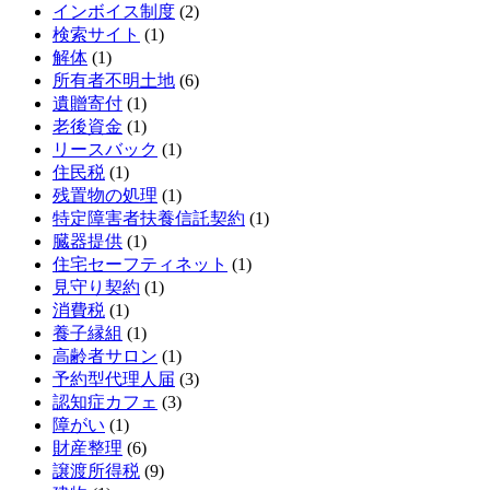
インボイス制度
(2)
検索サイト
(1)
解体
(1)
所有者不明土地
(6)
遺贈寄付
(1)
老後資金
(1)
リースバック
(1)
住民税
(1)
残置物の処理
(1)
特定障害者扶養信託契約
(1)
臓器提供
(1)
住宅セーフティネット
(1)
見守り契約
(1)
消費税
(1)
養子縁組
(1)
高齢者サロン
(1)
予約型代理人届
(3)
認知症カフェ
(3)
障がい
(1)
財産整理
(6)
譲渡所得税
(9)