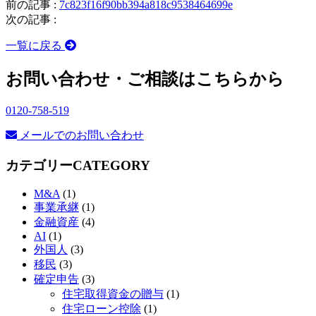
前の記事 :
7c823f16f90bb394a818c9538464699e
次の記事 :
一覧に戻る
お問い合わせ・ご相談はこちらから
0120-758-519
メールでのお問い合わせ
カテゴリー
CATEGORY
M&A
(1)
事業承継
(1)
金融資産
(4)
AI
(1)
外国人
(3)
移民
(3)
確定申告
(3)
住宅取得資金の贈与
(1)
住宅ローン控除
(1)