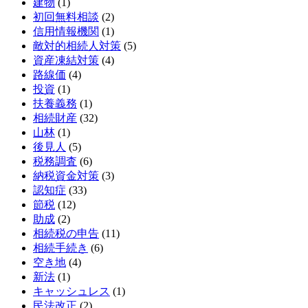
建物
(1)
初回無料相談
(2)
信用情報機関
(1)
敵対的相続人対策
(5)
資産凍結対策
(4)
路線価
(4)
投資
(1)
扶養義務
(1)
相続財産
(32)
山林
(1)
後見人
(5)
税務調査
(6)
納税資金対策
(3)
認知症
(33)
節税
(12)
助成
(2)
相続税の申告
(11)
相続手続き
(6)
空き地
(4)
新法
(1)
キャッシュレス
(1)
民法改正
(2)