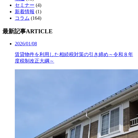
セミナー
(4)
新着情報
(1)
コラム
(164)
最新記事
ARTICLE
2026/01/08
賃貸物件を利用した相続税対策の引き締め～令和８年
度税制改正大綱～