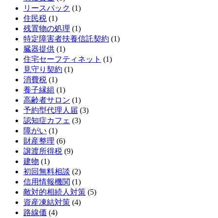
リースバック
(1)
住民税
(1)
残置物の処理
(1)
特定障害者扶養信託契約
(1)
臓器提供
(1)
住宅セーフティネット
(1)
見守り契約
(1)
消費税
(1)
養子縁組
(1)
高齢者サロン
(1)
予約型代理人届
(3)
認知症カフェ
(3)
障がい
(1)
財産整理
(6)
譲渡所得税
(9)
建物
(1)
初回無料相談
(2)
信用情報機関
(1)
敵対的相続人対策
(5)
資産凍結対策
(4)
路線価
(4)