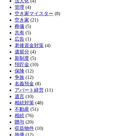
法人化
(4)
管理
(4)
空き家マイスター
(8)
空き家
(21)
葬儀
(5)
共有
(5)
広告
(1)
老後資金対策
(4)
遺留分
(4)
新制度
(5)
預貯金
(10)
保険
(12)
争族
(12)
名義預金
(8)
アパート経営
(11)
遺言
(10)
相続対策
(48)
不動産
(51)
相続
(76)
贈与
(20)
収益物件
(10)
地価
(12)