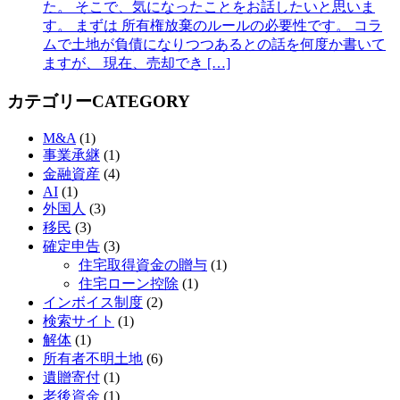
た。 そこで、気になったことをお話したいと思いま
す。 まずは 所有権放棄のルールの必要性です。 コラ
ムで土地が負債になりつつあるとの話を何度か書いて
ますが、 現在、売却でき […]
カテゴリー
CATEGORY
M&A
(1)
事業承継
(1)
金融資産
(4)
AI
(1)
外国人
(3)
移民
(3)
確定申告
(3)
住宅取得資金の贈与
(1)
住宅ローン控除
(1)
インボイス制度
(2)
検索サイト
(1)
解体
(1)
所有者不明土地
(6)
遺贈寄付
(1)
老後資金
(1)