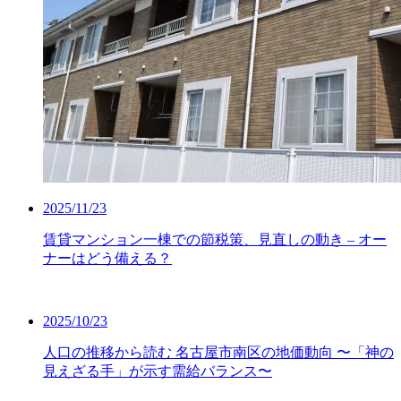
2025/11/23
賃貸マンション一棟での節税策、見直しの動き – オー
ナーはどう備える？
2025/10/23
人口の推移から読む 名古屋市南区の地価動向 〜「神の
見えざる手」が示す需給バランス〜