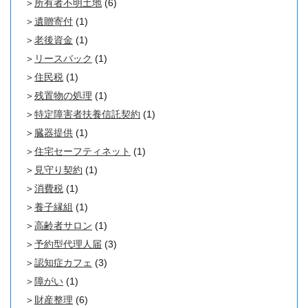
所有者不明土地
(6)
遺贈寄付
(1)
老後資金
(1)
リースバック
(1)
住民税
(1)
残置物の処理
(1)
特定障害者扶養信託契約
(1)
臓器提供
(1)
住宅セーフティネット
(1)
見守り契約
(1)
消費税
(1)
養子縁組
(1)
高齢者サロン
(1)
予約型代理人届
(3)
認知症カフェ
(3)
障がい
(1)
財産整理
(6)