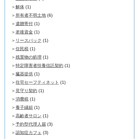
解体
(1)
所有者不明土地
(6)
遺贈寄付
(1)
老後資金
(1)
リースバック
(1)
住民税
(1)
残置物の処理
(1)
特定障害者扶養信託契約
(1)
臓器提供
(1)
住宅セーフティネット
(1)
見守り契約
(1)
消費税
(1)
養子縁組
(1)
高齢者サロン
(1)
予約型代理人届
(3)
認知症カフェ
(3)