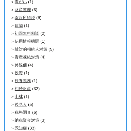
障がい
(1)
財産整理
(6)
譲渡所得税
(9)
建物
(1)
初回無料相談
(2)
信用情報機関
(1)
敵対的相続人対策
(5)
資産凍結対策
(4)
路線価
(4)
投資
(1)
扶養義務
(1)
相続財産
(32)
山林
(1)
後見人
(5)
税務調査
(6)
納税資金対策
(3)
認知症
(33)