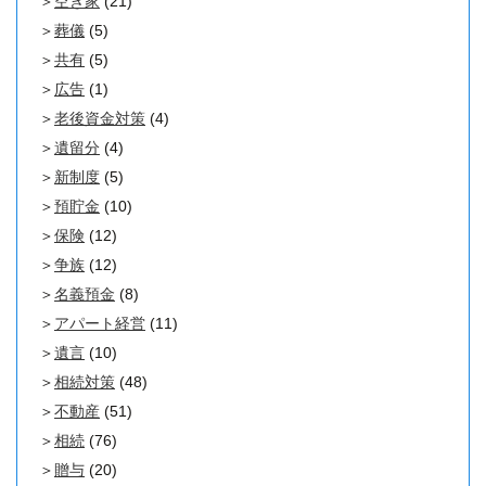
空き家
(21)
葬儀
(5)
共有
(5)
広告
(1)
老後資金対策
(4)
遺留分
(4)
新制度
(5)
預貯金
(10)
保険
(12)
争族
(12)
名義預金
(8)
アパート経営
(11)
遺言
(10)
相続対策
(48)
不動産
(51)
相続
(76)
贈与
(20)