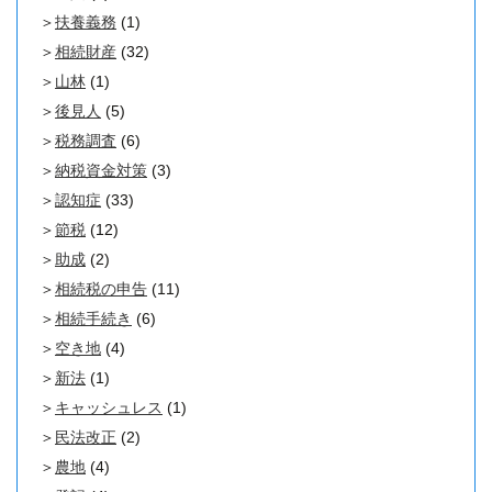
扶養義務
(1)
相続財産
(32)
山林
(1)
後見人
(5)
税務調査
(6)
納税資金対策
(3)
認知症
(33)
節税
(12)
助成
(2)
相続税の申告
(11)
相続手続き
(6)
空き地
(4)
新法
(1)
キャッシュレス
(1)
民法改正
(2)
農地
(4)