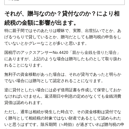
それが、贈与なのか？貸付なのか？により相
続税の金額に影響が出ます。
特に親子間ではそのあたりは曖昧で、実際、出世払いでとか、あ
げるつもりで貸しているとか、贈与だとしても贈与税の申告をし
ていないとかグレーなことが多いと思います。
国税庁のアックスアンサーNo.4420
「親から金銭を借りた場合」
にありますが、上記のような場合は贈与したものとして取り扱わ
れることになります。
無利子の資金移動があった場合は、それが貸与であったと明らか
でない場合には贈与として認定されることになります。
逆に貸付としたい場合には必ず借用証書を作成して保管しておか
なければいけません。返済期日や利息の定めがなくても金銭消費
貸借は認められます。
ただし、通常は相続が発生した時点で、その資金移動は貸付でな
く贈与として相続税の対象ではない財産であるとして認められた
いと思うはずです。除斥期間（≒時効）が過ぎていれば贈与税の申