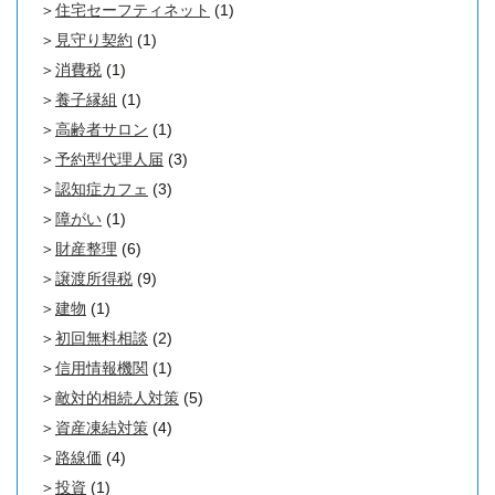
住宅セーフティネット
(1)
見守り契約
(1)
消費税
(1)
養子縁組
(1)
高齢者サロン
(1)
予約型代理人届
(3)
認知症カフェ
(3)
障がい
(1)
財産整理
(6)
譲渡所得税
(9)
建物
(1)
初回無料相談
(2)
信用情報機関
(1)
敵対的相続人対策
(5)
資産凍結対策
(4)
路線価
(4)
投資
(1)