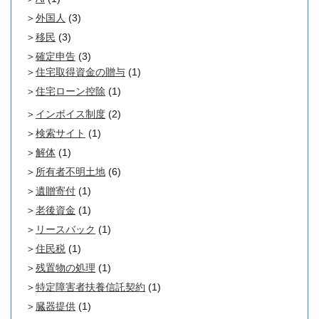
外国人
(3)
移民
(3)
確定申告
(3)
住宅取得資金の贈与
(1)
住宅ローン控除
(1)
インボイス制度
(2)
検索サイト
(1)
解体
(1)
所有者不明土地
(6)
遺贈寄付
(1)
老後資金
(1)
リースバック
(1)
住民税
(1)
残置物の処理
(1)
特定障害者扶養信託契約
(1)
臓器提供
(1)