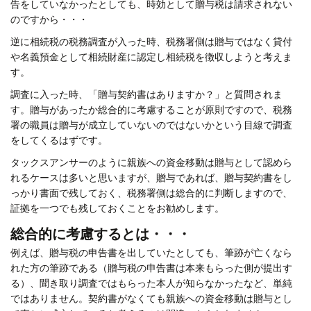
告をしていなかったとしても、時効として贈与税は請求されない
のですから・・・
逆に相続税の税務調査が入った時、税務署側は贈与ではなく貸付
や名義預金として相続財産に認定し相続税を徴収しようと考えま
す。
調査に入った時、「贈与契約書はありますか？」と質問されま
す。贈与があったか総合的に考慮することが原則ですので、税務
署の職員は贈与が成立していないのではないかという目線で調査
をしてくるはずです。
タックスアンサーのように親族への資金移動は贈与として認めら
れるケースは多いと思いますが、贈与であれば、贈与契約書をし
っかり書面で残しておく、税務署側は総合的に判断しますので、
証拠を一つでも残しておくことをお勧めします。
総合的に考慮するとは・・・
例えば、贈与税の申告書を出していたとしても、筆跡が亡くなら
れた方の筆跡である（贈与税の申告書は本来もらった側が提出す
る）、聞き取り調査ではもらった本人が知らなかったなど、単純
ではありません。契約書がなくても親族への資金移動は贈与とし